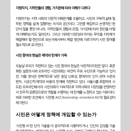
지방자치, 지역민들의 경험, 가치관에 따라 이해가 다르다
지방자치는 지역 사회의 다원적 이해관계를 조율하고, 시민의 구체적 삶에 밀
착된 정책을 설계·집행하는 자치의 공간이다. 그만큼 복잡하고 논쟁적인 현
안이 많을 뿐만 아니라, 지역민들의 경험과 관점, 가치관에 따라 현안을 어떻
게 이해하는가도 달라진다. 그리고 이러한 다양성과 차이는 무엇을 지자체가 
해결해야 할 현안으로 보는가에서부터 해결 방안에 이르기까지 시민 참여를 
필수적으로 요구한다.
시민 참여의 현실은 제약과 한계가 가득
오늘날 우리가 직면하고 있는 시민 참여의 현실은 낙관적이지만은 않다. 표준
화된 설문조사와 오프라인 시민의회는 여전히 주요 수단으로 기능하고 있지
만, 이들 방식은 반복적으로 낮은 응답 신뢰성, 참여자의 인지·관여 수준의 
편차, 시공간적 제약과 비용의 한계에 직면하고 있다. 서울시를 포함하여 시
도된 오프라인에서의 시민의회가 지속적으로 지역사회의 다양성을 반영하면
서 민주적 공론장으로의 역할을 수행하는 데 한계를 노정하고 있는 이유이다. 
바로 이러한 조건에서 ‘시민형 AI(Citizenship-oriented AI)’의 필요성이 
제기된다.
시민은 어떻게 정책에 개입할 수 있는가
‘시민형 AI’란 단지 기술을 더 윤리적으로 사용하자거나, 인간의 감성을 기술