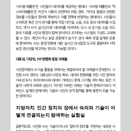
‘시티랩 베를린’은 시민들이 데이터를 제공하는 형태다. 시티랩 베를린의 ‘픽
스마이베를린’은 자전거 사용과 관련하여 위험 경로, 거치대, 돌발과 관련된 
정보를 시민들의 참여로 확보하고 이를 정책에 반영하는 형태이다. 시민들이 
스마트폰 혹은 간이 센서를 통해 직접 대기질, 소음, 조도 등의 데이터를 수집
하고, 엣지 AI가 실시간으로 데이터를 처리하여, 도시 내 공기질·소음·조도 
등의 지표를 시민과 행정이 함께 분석하고 조치하는 시스템의 구성도 고려해 
볼 수 있다. 개인이 아닌 농업 공동체가 농기구·센서·예측 모델 설계와 운용
에 참여하며, AI는 환경 변화에 대한 실시간 의사결정 도구로 활용하여 지역 
농업 생산성을 제고하는 방식도 가능할 것이다.
대표성, 다양성, DB 현행화 등등 과제들
시민참여형의 AI기술 활용을 위해서는 해결되어야 할 과제들이 존재한다. 시
민형 AI의 경우는 대표성과 다양성 확보, 데이터 현행화를 위한 시민 참여의 
지속성 유지, 프라이버시와 데이터 거버넌스 문제, 디지털 격차 해소 등은 기
술적·사회적 과제로 남는다. 하지만 이러한 과제는 기술적 문제라기보다 거
버넌스 설계의 문제이며, 기술과 시민의 공적 협력을 통해 충분히 조율 가능
한 영역이다.
지방자치, 인간 정치의 장에서 숙의와 기술이 어
떻게 연결되는지 탐색하는 실험실
결론적으로, 시민형 AI는 기술이 아니라 ‘절차적 정의’를 구현하는 새로운 사