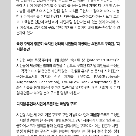
에 덧입히자는 선언이 아니다. ‘시민형 AI'는 기술이 구성되고 학습되는 구조 
속에 시민이 어떻게 개입할 수 있을까를 묻는 실천적 기획이다. 시민형 AI는 
기술을 매개로 하여 시민의 관점, 감각, 가치를 구현하고, 참여와 숙의가 가능
한 민주적 공간을 디지털 환경에서 지속적으로 구현하고자 하는 시도다. 그리
고 그 핵심은 인간이 아닌 AI가 ‘시민처럼 말한다’는 데 있는 것이 아니라, 시
민이 실제로 말한 것의 구조, 맥락, 가치를 기술이 어떻게 보존·확장할 수 있
는가에 있다.
특정 주제에 충분히 숙지된 상태의 시민들이 제공하는 의견으로 구축된, ‘디
지털 휴먼’
시민형 AI는 특정 주제에 대해 충분히 ‘숙지된 상태(informed state)’의 
시민들이 제공하는 발화와 의견을 기반으로 구축된 디지털 휴먼들로 구성된
다. 각각의 디지털 휴먼은 개인적 경험과 관점을 유지하는 동시에 사회집단의 
구성원으로서의 가치와 신념 체계를 반영하고, RAG(Retrieval-
Augmented Generation), LoRA(Low-Rank Adaptation) 등의 
최신 기술을 통해 최신성 및 가치 일관성을 유지하면서, 인간 사회자 및 디지
털 휴먼들과 숙의형 논의 구조를 형성하게 된다.
디지털 휴먼과 시민이 토론하는 ‘패널형 구조’
시민형 AI는 세 가지 기본 구조로 구현 가능하다. 먼저 
패널형 구조
로 구성된 
디지털 휴먼들이 한 주제에 대해 토론하고, 인간 사회자가 이들의 발화를 조
율하거나 추가 질의를 통해 논의를 심화시키는 구조이다. 이는 전문가-시민-
행정이 혼합되는 구조적 시뮬레이션이 가능하다는 점에서 정책 형성과정에 