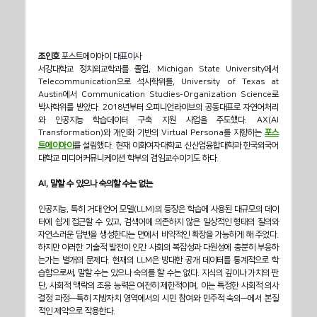
조인호 
포스트에이아이
 대표이사
서강대학교 정치외교학과를 졸업, Michigan State University에서 
Telecommunication으로 석사학위를, University of Texas at 
Austin에서 Communication Studies-Organization Science로 
박사학위를 받았다. 2018년부터 오피니언라이브의 공동대표로 자연어처리
와 인공지능 학습데이터 구축 지원 사업을 주도했다. AX(AI 
Transformation)와 개인화 기반의 Virtual Persona를 지향하는 
포스
트에이아이
를 설립했다. 현재 이화여자대학교 신산업융합대학과 한국외국어
대학교 미디어커뮤니케이션 학부의 겸임교수이기도 하다.     
AI, 말할 수 있으나 숙의할 수는 없는
인공지능, 특히 거대 언어 모델(LLM)의 등장은 학습에 사용된 대규모의 데이
터에 쉽게 접근할 수 있고, 검색어에 의존하지 않은 일상적인 형태의 질의와 
자연스러운 답변을 생성한다는 면에서 비약적인 확장을 가능하게 해 주었다. 
하지만 이러한 기술적 발전이 인간 사회의 복잡성과 다원성에 충분히 부응하
는가는 별개의 문제다. 현재의 LLM은 방대한 공개 데이터를 통계적으로 학
습함으로써, 말할 수는 있으나 숙의를 할 수는 없다. 지식의 깊이나 가치의 판
단, 사회적 맥락의 조응 능력은 여전히 제한적이며, 이는 특정한 사회적 의사
결정 과정—특히 지방자치 영역에서의 시민 참여와 민주적 숙의—에서 본질
적인 제약으로 작용한다.