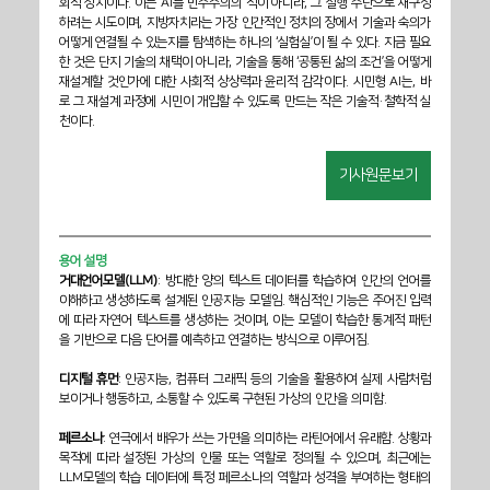
회적 장치이다. 이는 AI를 민주주의의 적이 아니라, 그 실행 수단으로 재구성
하려는 시도이며, 지방자치라는 가장 인간적인 정치의 장에서 기술과 숙의가 
어떻게 연결될 수 있는지를 탐색하는 하나의 ‘실험실’이 될 수 있다. 지금 필요
한 것은 단지 기술의 채택이 아니라, 기술을 통해 ‘공통된 삶의 조건’을 어떻게 
재설계할 것인가에 대한 사회적 상상력과 윤리적 감각이다. 시민형 AI는, 바
로 그 재설계 과정에 시민이 개입할 수 있도록 만드는 작은 기술적·철학적 실
천이다.
기사원문보기
용어 설명
거대언어모델(LLM)
: 방대한 양의 텍스트 데이터를 학습하여 인간의 언어를 
이해하고 생성하도록 설계된 인공지능 모델임. 핵심적인 기능은 주어진 입력
에 따라 자연어 텍스트를 생성하는 것이며, 이는 모델이 학습한 통계적 패턴
을 기반으로 다음 단어를 예측하고 연결하는 방식으로 이루어짐.
디지털 휴먼
: 인공지능, 컴퓨터 그래픽 등의 기술을 활용하여 실제 사람처럼 
보이거나 행동하고, 소통할 수 있도록 구현된 가상의 인간을 의미함.  
페르소나
: 연극에서 배우가 쓰는 가면을 의미하는 라틴어에서 유래함. 상황과 
목적에 따라 설정된 가상의 인물 또는 역할로 정의될 수 있으며, 최근에는 
LLM모델의 학습 데이터에 특정 페르소나의 역할과 성격을 부여하는 형태의 