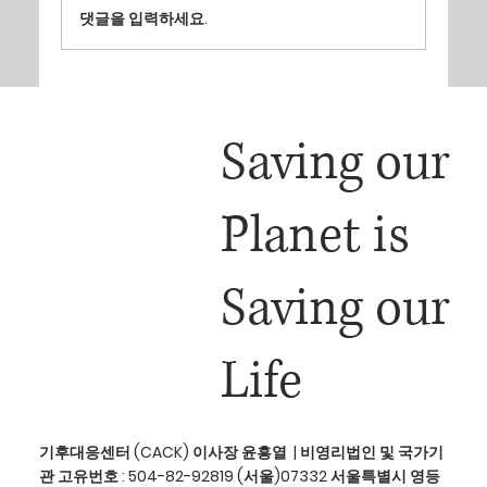
댓글을 입력하세요.
[회원동정] 윤성 엔벨롭스 대표이사, 식량과기후
창립기념포럼에서 . ‘영농형 태양광은 어떻게 진행
Saving our
돼야 하는가’를 주제로 발표
Planet is
Saving our
Life
기후대응센터 (CACK) 이사장 윤흥열 | 비영리법인 및 국가기
관 고유번호 : 504-82-92819 (서울)07332 서울특별시 영등