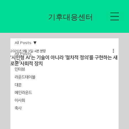
​기후대응센터
All Posts
2025년 9월 3일
4분 분량
All Posts
'시민형 AI'는 기술이 아니라 ‘절차적 정의’를 구현하는 새
뉴스
로운 사회적 장치
인터뷰
라운드테이블
대문
메인라운드
이사회
축사