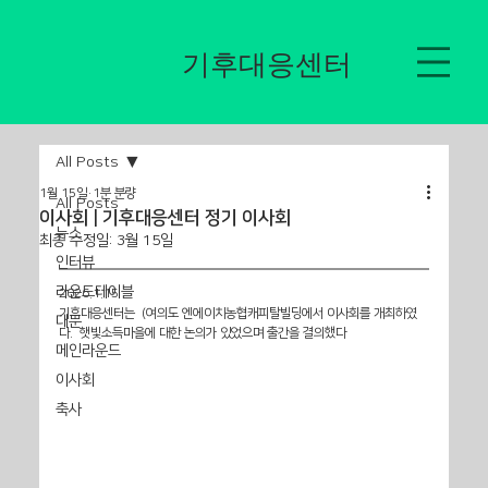
​기후대응센터
All Posts
1월 15일
1분 분량
All Posts
이사회 | 기후대응센터 정기 이사회
뉴스
최종 수정일:
3월 15일
인터뷰
라운드테이블
2026.1.15
기후대응센터는  (여의도 엔에이치농협캐피탈빌딩에서 이사회를 개최하였
대문
다.  햇빛소득마을에 대한 논의가 있었으며 출간을 결의했다
메인라운드
이사회
축사