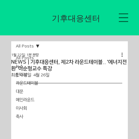
​기후대응센터
All Posts
1월 22일
1분 분량
All Posts
NEWS | 기후대응센터, 제2차 라운드테이블.. '에너지전
뉴스
환' 이순형교수 특강
인터뷰
최종 수정일:
4월 26일
라운드테이블
대문
메인라운드
이사회
축사