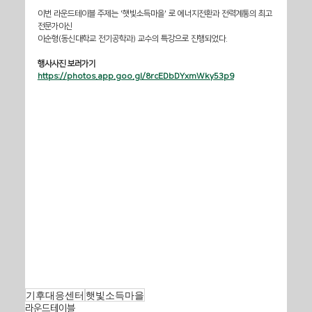
이번 라운드테이블 주제는 '햇빛소득마을' 로 에너지전환과 전력계통의 최고 
전문가이신
이순형(동신대학교 전기공학과) 교수의 특강으로 진행되었다. 
행사사진 보러가기  
https://photos.app.goo.gl/8rcEDbDYxmWky53p9
기후대응센터
햇빛소득마을
라운드테이블