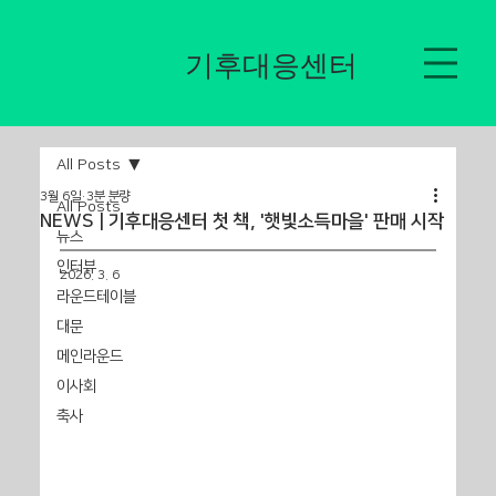
​기후대응센터
All Posts
3월 6일
3분 분량
All Posts
NEWS | 기후대응센터 첫 책, '햇빛소득마을' 판매 시작
뉴스
인터뷰
2026. 3. 6
라운드테이블
대문
메인라운드
이사회
축사