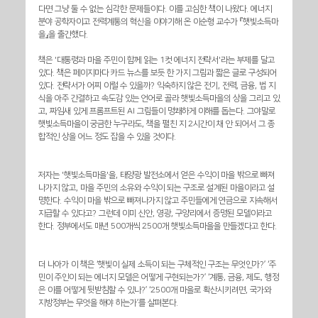
다면 그냥 둘 수 없는 심각한 문제들이다. 이를 고심한 책이 나왔다. 에너지 
분야 공학자이고 전력계통의 혁신을 이야기해 온 이순형 교수가 『햇빛소득마
을』을 출간했다.
책은 '대통령과 마을 주민이 함께 읽는 1컷 에너지 전략서'라는 부제를 달고 
있다. 책은 페이지마다 카드 뉴스를 보듯 한 가지 그림과 짧은 글로 구성되어 
있다. 전략서가 어찌 이럴 수 있을까? 익숙하지 않은 전기, 전력, 금융, 법 지
식을 아주 간결하고 속도감 있는 언어로 골라 햇빛소득마을의 상을 그리고 있
고, 짜임새 있게 프롬프트된 AI 그림들이 명쾌하게 이해를 돕는다. 그야말로 
햇빛소득마을이 궁금한 누구라도, 책을 펼친 지 2시간이 채 안 되어서 그 종
합적인 상을 어느 정도 잡을 수 있을 것이다.
저자는 '햇빛소득마을'을, 태양광 발전소에서 얻은 수익이 마을 밖으로 빠져
나가지 않고, 마을 주민의 소유와 수익이 되는 구조로 설계된 마을이라고 설
명한다. 수익이 마을 밖으로 빠져나가지 않고 주민들에게 연금으로 지속해서 
지급할 수 있다고? 그런데 이미 신안, 영광, 구양리에서 증명된 모델이라고 
한다. 정부에서도 매년 500개씩 2500개 햇빛소득마을을 만들겠다고 한다.
더 나아가 이 책은 ‘햇빛이 실제 소득이 되는 구체적인 구조는 무엇인가?’ ‘주
민이 주인이 되는 에너지 모델은 어떻게 구현되는가?’ ‘계통, 금융, 제도, 행정
은 이를 어떻게 뒷받침할 수 있나?’ ‘2500개 마을로 확산시키려면, 국가와 
지방정부는 무엇을 해야 하는가’를 살펴본다.